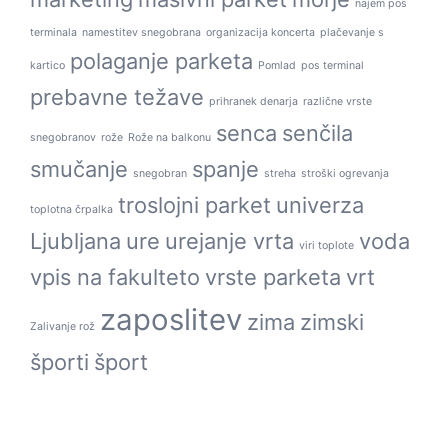
najem pos
terminala
namestitev snegobrana
organizacija koncerta
plačevanje s
polaganje parketa
kartico
Pomlad
pos terminal
prebavne težave
prihranek denarja
različne vrste
senca
senčila
snegobranov
rože
Rože na balkonu
smučanje
spanje
snegobran
streha
stroški ogrevanja
troslojni parket
univerza
toplotna črpalka
Ljubljana
ure
urejanje vrta
voda
viri toplote
vpis na fakulteto
vrste parketa
vrt
zaposlitev
zima
zimski
Zalivanje rož
športi
šport