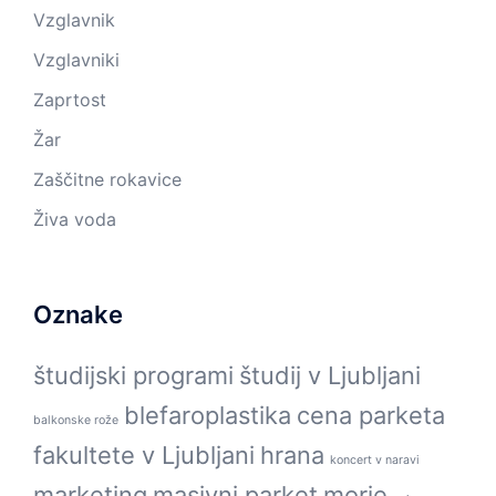
Vzglavnik
Vzglavniki
Zaprtost
Žar
Zaščitne rokavice
Živa voda
Oznake
študijski programi
študij v Ljubljani
blefaroplastika
cena parketa
balkonske rože
fakultete v Ljubljani
hrana
koncert v naravi
marketing
masivni parket
morje