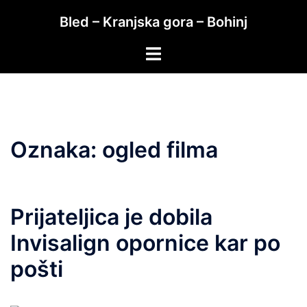
Skip
Bled – Kranjska gora – Bohinj
to
content
Toggle
menu
Oznaka:
ogled filma
Prijateljica je dobila
Invisalign opornice kar po
pošti