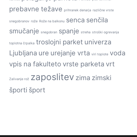
prebavne težave
prihranek denarja
različne vrste
senca
senčila
snegobranov
rože
Rože na balkonu
smučanje
spanje
snegobran
streha
stroški ogrevanja
troslojni parket
univerza
toplotna črpalka
Ljubljana
ure
urejanje vrta
voda
viri toplote
vpis na fakulteto
vrste parketa
vrt
zaposlitev
zima
zimski
Zalivanje rož
športi
šport