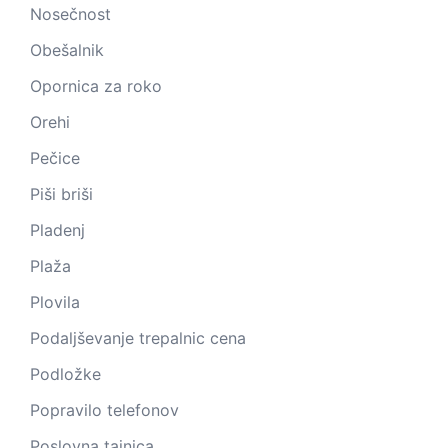
Nosečnost
Obešalnik
Opornica za roko
Orehi
Pečice
Piši briši
Pladenj
Plaža
Plovila
Podaljševanje trepalnic cena
Podložke
Popravilo telefonov
Poslovna tajnica