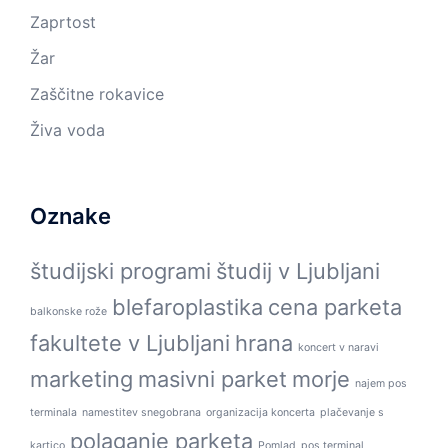
Zaprtost
Žar
Zaščitne rokavice
Živa voda
Oznake
študijski programi
študij v Ljubljani
blefaroplastika
cena parketa
balkonske rože
fakultete v Ljubljani
hrana
koncert v naravi
marketing
masivni parket
morje
najem pos
terminala
namestitev snegobrana
organizacija koncerta
plačevanje s
polaganje parketa
kartico
Pomlad
pos terminal