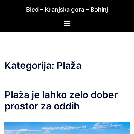
Skip
Bled – Kranjska gora – Bohinj
to
content
Toggle
menu
Kategorija:
Plaža
Plaža je lahko zelo dober
prostor za oddih