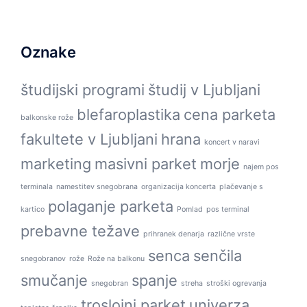
Oznake
študijski programi
študij v Ljubljani
blefaroplastika
cena parketa
balkonske rože
fakultete v Ljubljani
hrana
koncert v naravi
marketing
masivni parket
morje
najem pos
terminala
namestitev snegobrana
organizacija koncerta
plačevanje s
polaganje parketa
kartico
Pomlad
pos terminal
prebavne težave
prihranek denarja
različne vrste
senca
senčila
snegobranov
rože
Rože na balkonu
smučanje
spanje
snegobran
streha
stroški ogrevanja
troslojni parket
univerza