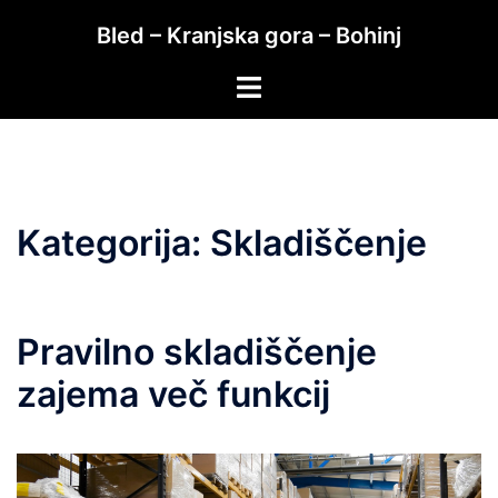
Skip
Bled – Kranjska gora – Bohinj
to
content
Toggle
menu
Kategorija:
Skladiščenje
Pravilno skladiščenje
zajema več funkcij