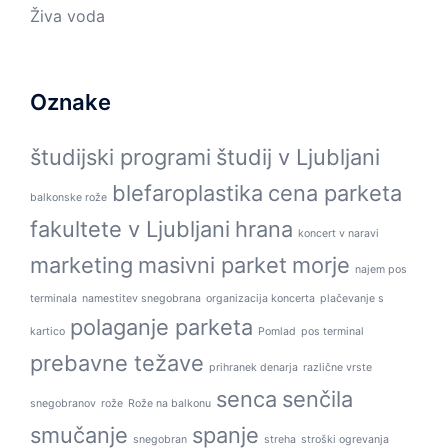
Živa voda
Oznake
študijski programi
študij v Ljubljani
blefaroplastika
cena parketa
balkonske rože
fakultete v Ljubljani
hrana
koncert v naravi
marketing
masivni parket
morje
najem pos
terminala
namestitev snegobrana
organizacija koncerta
plačevanje s
polaganje parketa
kartico
Pomlad
pos terminal
prebavne težave
prihranek denarja
različne vrste
senca
senčila
snegobranov
rože
Rože na balkonu
smučanje
spanje
snegobran
streha
stroški ogrevanja