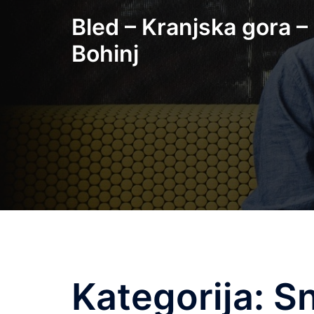
Skip
Bled – Kranjska gora –
to
content
Bohinj
Kategorija:
S