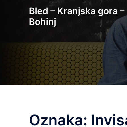
Skip
Bled – Kranjska gora –
to
content
Bohinj
Oznaka:
Invis