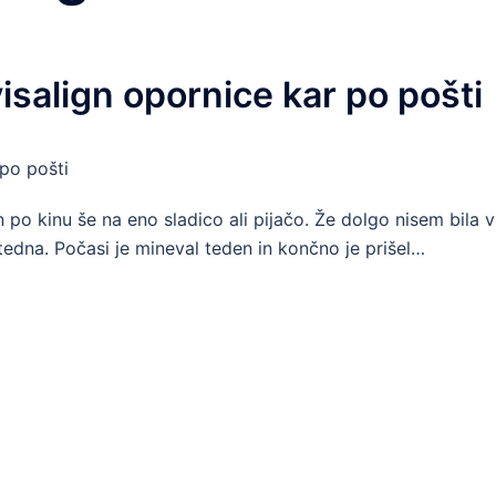
nvisalign opornice kar po pošti
in po kinu še na eno sladico ali pijačo. Že dolgo nisem bila v
edna. Počasi je mineval teden in končno je prišel…