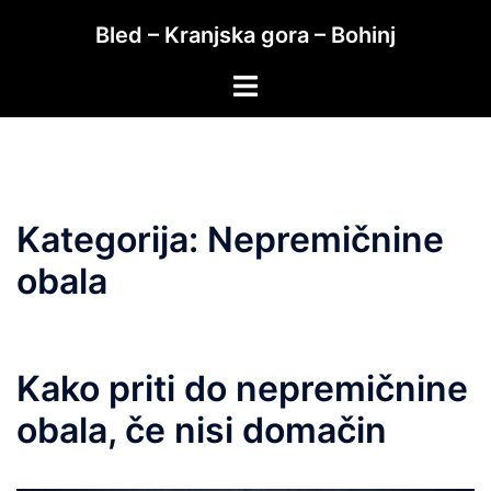
Skip
Bled – Kranjska gora – Bohinj
to
content
Toggle
menu
Kategorija:
Nepremičnine
obala
Kako priti do nepremičnine
obala, če nisi domačin