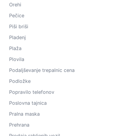
Orehi
Pečice
Piši briši
Pladenj
Plaža
Plovila
Podaljševanje trepalnic cena
Podložke
Popravilo telefonov
Poslovna tajnica
Pralna maska
Prehrana
Prodaja rabljenih vozil