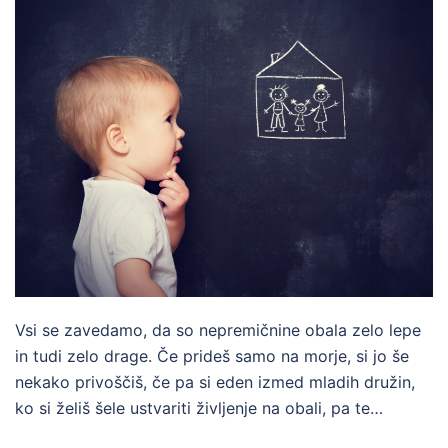
Vsi se zavedamo, da so nepremičnine obala zelo lepe
in tudi zelo drage. Če prideš samo na morje, si jo še
nekako privoščiš, če pa si eden izmed mladih družin,
ko si želiš šele ustvariti življenje na obali, pa te…