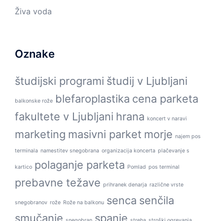
Živa voda
Oznake
študijski programi
študij v Ljubljani
blefaroplastika
cena parketa
balkonske rože
fakultete v Ljubljani
hrana
koncert v naravi
marketing
masivni parket
morje
najem pos
terminala
namestitev snegobrana
organizacija koncerta
plačevanje s
polaganje parketa
kartico
Pomlad
pos terminal
prebavne težave
prihranek denarja
različne vrste
senca
senčila
snegobranov
rože
Rože na balkonu
smučanje
spanje
snegobran
streha
stroški ogrevanja