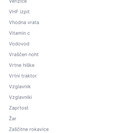
Verižice
VHF izpit
Vhodna vrata
Vitamin c
Vodovod
Vraščen noht
Vrtne hiške
Vrtni traktor
Vzglavnik
Vzglavniki
Zaprtost
Žar
Zaščitne rokavice