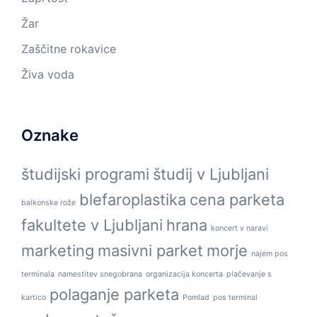
Žar
Zaščitne rokavice
Živa voda
Oznake
študijski programi
študij v Ljubljani
blefaroplastika
cena parketa
balkonske rože
fakultete v Ljubljani
hrana
koncert v naravi
marketing
masivni parket
morje
najem pos
terminala
namestitev snegobrana
organizacija koncerta
plačevanje s
polaganje parketa
kartico
Pomlad
pos terminal