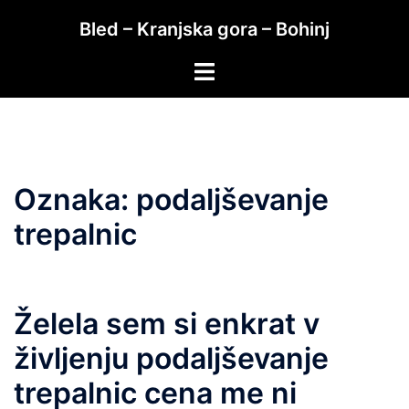
Skip
Bled – Kranjska gora – Bohinj
to
content
Toggle
menu
Oznaka:
podaljševanje
trepalnic
Želela sem si enkrat v
življenju podaljševanje
trepalnic cena me ni