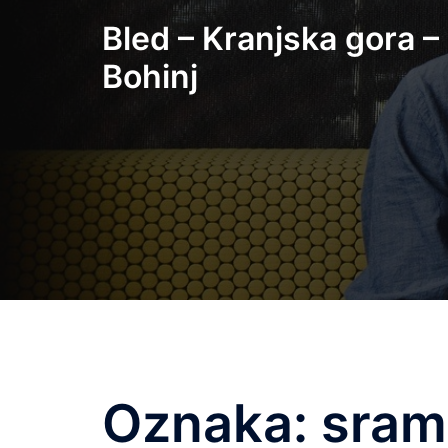
Skip
Bled – Kranjska gora –
to
content
Bohinj
Oznaka:
sram