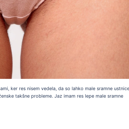
cami, ker res nisem vedela, da so lahko male sramne ustnic
re ženske takšne probleme. Jaz imam res lepe male sramne