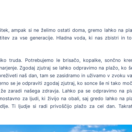
tek, ampak si ne želimo ostati doma, gremo lahko na pla
itev za vse generacije. Hladna voda, ki nas zbistri in to
liko truda. Potrebujemo le brisačo, kopalke, sončno kre
narjenje. Zgodaj zjutraj se lahko odpravimo na plažo, ko š
o preživeti naš dan, tam se zasidramo in uživamo v zvoku v
rno se je odpraviti zgodaj zjutraj, ko sonce še ni tako mo
že zaradi našega zdravja. Lahko pa se odpravimo na pl
ostavno za ljudi, ki živijo na obali, saj gredo lahko na p
 dlje. Ti ljudje si radi privoščijo plažo za cel dan. Takra