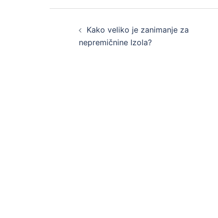
Post
Kako veliko je zanimanje za
navigation
nepremičnine Izola?