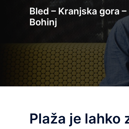
Skip
Bled – Kranjska gora –
to
content
Bohinj
Plaža je lahko 