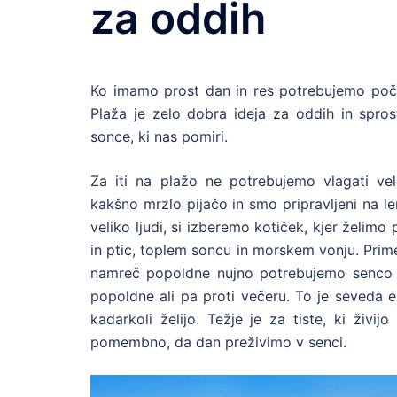
za oddih
Ko imamo prost dan in res potrebujemo poči
Plaža je zelo dobra ideja za oddih in sprost
sonce, ki nas pomiri.
Za iti na plažo ne potrebujemo vlagati ve
kakšno mrzlo pijačo in smo pripravljeni na le
veliko ljudi, si izberemo kotiček, kjer želim
in ptic, toplem soncu in morskem vonju. Prime
namreč popoldne nujno potrebujemo senco 
popoldne ali pa proti večeru. To je seveda en
kadarkoli želijo. Težje je za tiste, ki živijo
pomembno, da dan preživimo v senci.