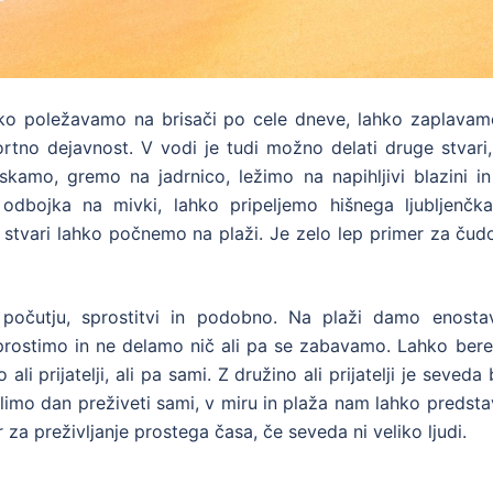
hko poležavamo na brisači po cele dneve, lahko zaplavam
rtno dejavnost. V vodi je tudi možno delati druge stvari,
kamo, gremo na jadrnico, ležimo na napihljivi blazini in
odbojka na mivki, lahko pripeljemo hišnega ljubljenčka
stvari lahko počnemo na plaži. Je zelo lep primer za čudo
očutju, sprostitvi in podobno. Na plaži damo enosta
prostimo in ne delamo nič ali pa se zabavamo. Lahko ber
i prijatelji, ali pa sami. Z družino ali prijatelji je seveda 
limo dan preživeti sami, v miru in plaža nam lahko predsta
 za preživljanje prostega časa, če seveda ni veliko ljudi.