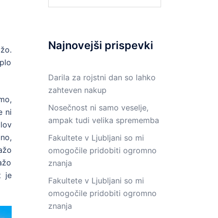
Najnovejši prispevki
žo.
plo
Darila za rojstni dan so lahko
zahteven nakup
mo,
Nosečnost ni samo veselje,
e ni
ampak tudi velika sprememba
alov
čno,
Fakultete v Ljubljani so mi
ažo
omogočile pridobiti ogromno
lažo
znanja
t je
Fakultete v Ljubljani so mi
omogočile pridobiti ogromno
znanja