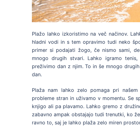
Plažo lahko izkoristimo na več načinov. La
hladni vodi in s tem opravimo tudi neko špo
primer si podajati žogo, če nismo sami, des
mnogo drugih stvari. Lahko igramo tenis, 
preživimo dan z njim. To in še mnogo drugih 
dan.
Plaža nam lahko zelo pomaga pri našem p
probleme stran in uživamo v momentu. Se s
knjigo ali pa plavamo. Lahko gremo z družino al
zabavno ampak obstajajo tudi trenutki, ko že
ravno to, saj je lahko plaža zelo miren prostor