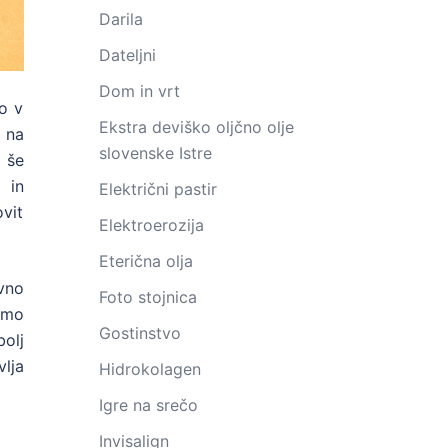
Darila
Dateljni
Dom in vrt
o v
Ekstra deviško oljčno olje
 na
slovenske Istre
 še
 in
Električni pastir
vit
Elektroerozija
Eterična olja
vno
Foto stojnica
emo
Gostinstvo
bolj
vlja
Hidrokolagen
Igre na srečo
Invisalign