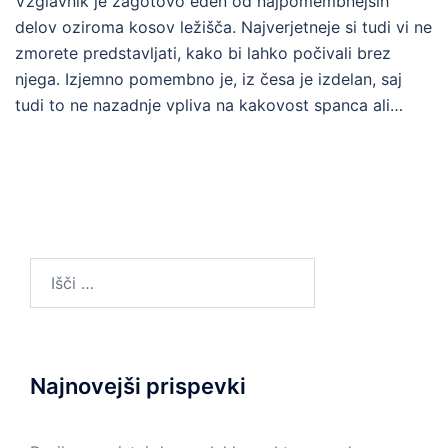
Vzglavnik je zagotovo eden od najpomembnejših
delov oziroma kosov ležišča. Najverjetneje si tudi vi ne
zmorete predstavljati, kako bi lahko počivali brez
njega. Izjemno pomembno je, iz česa je izdelan, saj
tudi to ne nazadnje vpliva na kakovost spanca ali…
Išči:
Najnovejši prispevki