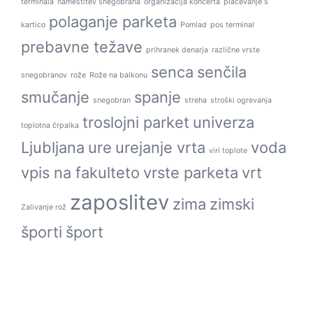
terminala
namestitev snegobrana
organizacija koncerta
plačevanje s
polaganje parketa
kartico
Pomlad
pos terminal
prebavne težave
prihranek denarja
različne vrste
senca
senčila
snegobranov
rože
Rože na balkonu
smučanje
spanje
snegobran
streha
stroški ogrevanja
troslojni parket
univerza
toplotna črpalka
Ljubljana
ure
urejanje vrta
voda
viri toplote
vpis na fakulteto
vrste parketa
vrt
zaposlitev
zima
zimski
Zalivanje rož
športi
šport