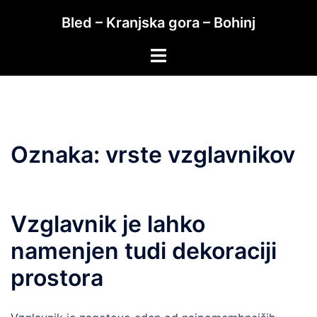
Skip
Bled – Kranjska gora – Bohinj
to
content
Toggle
menu
Oznaka:
vrste vzglavnikov
Vzglavnik je lahko
namenjen tudi dekoraciji
prostora