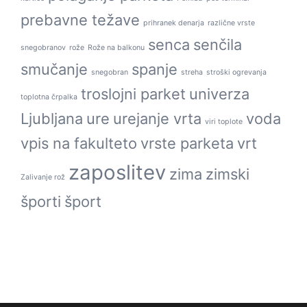
prebavne težave
prihranek denarja
različne vrste
senca
senčila
snegobranov
rože
Rože na balkonu
smučanje
spanje
snegobran
streha
stroški ogrevanja
troslojni parket
univerza
toplotna črpalka
Ljubljana
ure
urejanje vrta
voda
viri toplote
vpis na fakulteto
vrste parketa
vrt
zaposlitev
zima
zimski
Zalivanje rož
športi
šport