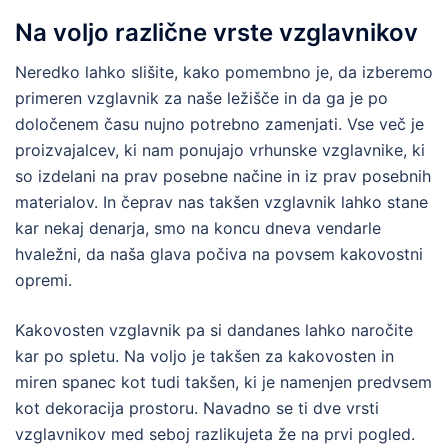
Na voljo različne vrste vzglavnikov
Neredko lahko slišite, kako pomembno je, da izberemo
primeren vzglavnik za naše ležišče in da ga je po
določenem času nujno potrebno zamenjati. Vse več je
proizvajalcev, ki nam ponujajo vrhunske vzglavnike, ki
so izdelani na prav posebne načine in iz prav posebnih
materialov. In čeprav nas takšen vzglavnik lahko stane
kar nekaj denarja, smo na koncu dneva vendarle
hvaležni, da naša glava počiva na povsem kakovostni
opremi.
Kakovosten vzglavnik pa si dandanes lahko naročite
kar po spletu. Na voljo je takšen za kakovosten in
miren spanec kot tudi takšen, ki je namenjen predvsem
kot dekoracija prostoru. Navadno se ti dve vrsti
vzglavnikov med seboj razlikujeta že na prvi pogled.