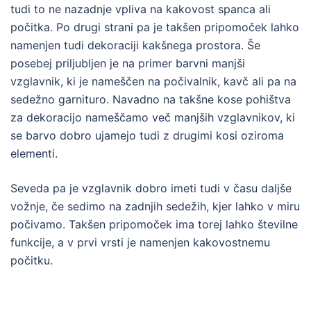
tudi to ne nazadnje vpliva na kakovost spanca ali
počitka. Po drugi strani pa je takšen pripomoček lahko
namenjen tudi dekoraciji kakšnega prostora. Še
posebej priljubljen je na primer barvni manjši
vzglavnik, ki je nameščen na počivalnik, kavč ali pa na
sedežno garnituro. Navadno na takšne kose pohištva
za dekoracijo nameščamo več manjših vzglavnikov, ki
se barvo dobro ujamejo tudi z drugimi kosi oziroma
elementi.
Seveda pa je vzglavnik dobro imeti tudi v času daljše
vožnje, če sedimo na zadnjih sedežih, kjer lahko v miru
počivamo. Takšen pripomoček ima torej lahko številne
funkcije, a v prvi vrsti je namenjen kakovostnemu
počitku.