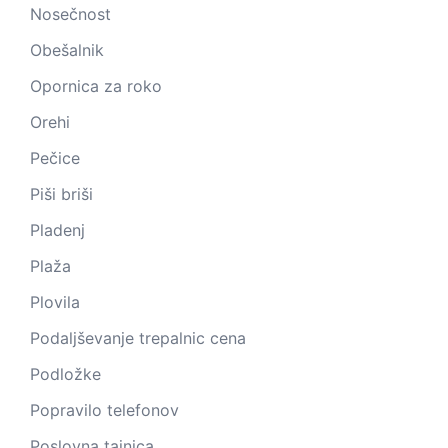
Nosečnost
Obešalnik
Opornica za roko
Orehi
Pečice
Piši briši
Pladenj
Plaža
Plovila
Podaljševanje trepalnic cena
Podložke
Popravilo telefonov
Poslovna tajnica