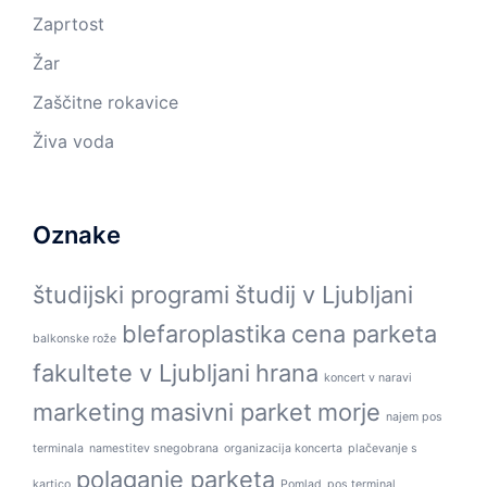
Zaprtost
Žar
Zaščitne rokavice
Živa voda
Oznake
študijski programi
študij v Ljubljani
blefaroplastika
cena parketa
balkonske rože
fakultete v Ljubljani
hrana
koncert v naravi
marketing
masivni parket
morje
najem pos
terminala
namestitev snegobrana
organizacija koncerta
plačevanje s
polaganje parketa
kartico
Pomlad
pos terminal