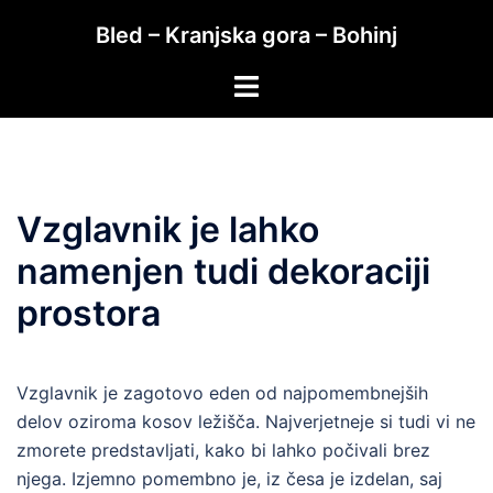
Skip
Bled – Kranjska gora – Bohinj
to
content
Toggle
menu
Vzglavnik je lahko
namenjen tudi dekoraciji
prostora
Vzglavnik je zagotovo eden od najpomembnejših
delov oziroma kosov ležišča. Najverjetneje si tudi vi ne
zmorete predstavljati, kako bi lahko počivali brez
njega. Izjemno pomembno je, iz česa je izdelan, saj