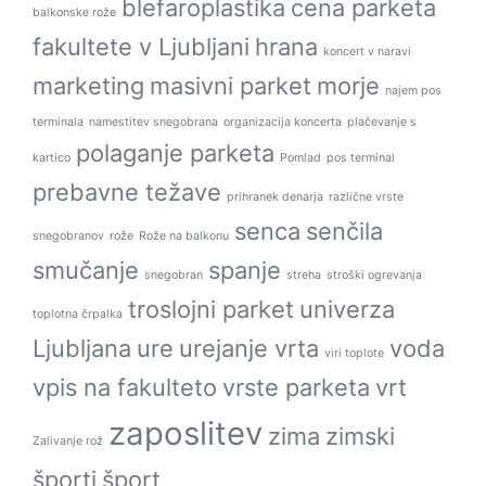
blefaroplastika
cena parketa
balkonske rože
fakultete v Ljubljani
hrana
koncert v naravi
marketing
masivni parket
morje
najem pos
terminala
namestitev snegobrana
organizacija koncerta
plačevanje s
polaganje parketa
kartico
Pomlad
pos terminal
prebavne težave
prihranek denarja
različne vrste
senca
senčila
snegobranov
rože
Rože na balkonu
smučanje
spanje
snegobran
streha
stroški ogrevanja
troslojni parket
univerza
toplotna črpalka
Ljubljana
ure
urejanje vrta
voda
viri toplote
vpis na fakulteto
vrste parketa
vrt
zaposlitev
zima
zimski
Zalivanje rož
športi
šport