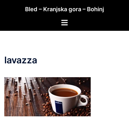
Skip
Bled – Kranjska gora – Bohinj
to
content
Toggle
menu
lavazza