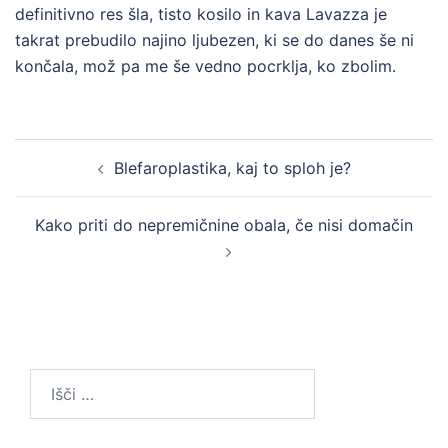
definitivno res šla, tisto kosilo in kava Lavazza je
takrat prebudilo najino ljubezen, ki se do danes še ni
končala, mož pa me še vedno pocrklja, ko zbolim.
Post
Blefaroplastika, kaj to sploh je?
navigation
Kako priti do nepremičnine obala, če nisi domačin
Išči: