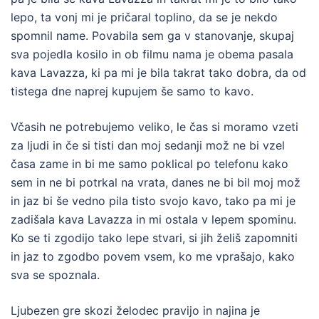
lepo, ta vonj mi je pričaral toplino, da se je nekdo
spomnil name. Povabila sem ga v stanovanje, skupaj
sva pojedla kosilo in ob filmu nama je obema pasala
kava Lavazza, ki pa mi je bila takrat tako dobra, da od
tistega dne naprej kupujem še samo to kavo.
Včasih ne potrebujemo veliko, le čas si moramo vzeti
za ljudi in če si tisti dan moj sedanji mož ne bi vzel
časa zame in bi me samo poklical po telefonu kako
sem in ne bi potrkal na vrata, danes ne bi bil moj mož
in jaz bi še vedno pila tisto svojo kavo, tako pa mi je
zadišala kava Lavazza in mi ostala v lepem spominu.
Ko se ti zgodijo tako lepe stvari, si jih želiš zapomniti
in jaz to zgodbo povem vsem, ko me vprašajo, kako
sva se spoznala.
Ljubezen gre skozi želodec pravijo in najina je