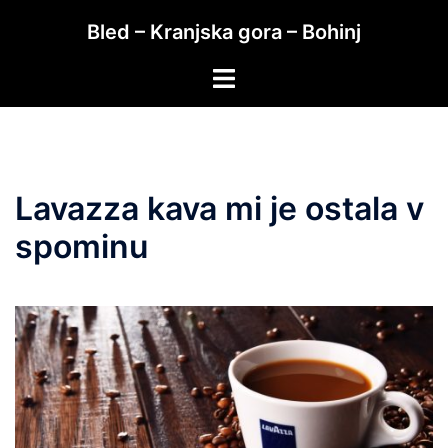
Skip
Bled – Kranjska gora – Bohinj
to
content
Toggle
menu
Lavazza kava mi je ostala v
spominu