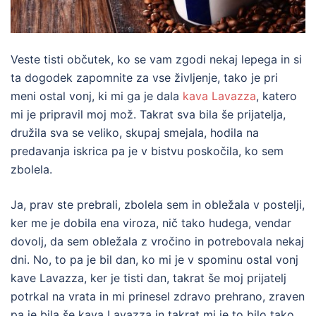
Veste tisti občutek, ko se vam zgodi nekaj lepega in si
ta dogodek zapomnite za vse življenje, tako je pri
meni ostal vonj, ki mi ga je dala
kava Lavazza
, katero
mi je pripravil moj mož. Takrat sva bila še prijatelja,
družila sva se veliko, skupaj smejala, hodila na
predavanja iskrica pa je v bistvu poskočila, ko sem
zbolela.
Ja, prav ste prebrali, zbolela sem in obležala v postelji,
ker me je dobila ena viroza, nič tako hudega, vendar
dovolj, da sem obležala z vročino in potrebovala nekaj
dni. No, to pa je bil dan, ko mi je v spominu ostal vonj
kave Lavazza, ker je tisti dan, takrat še moj prijatelj
potrkal na vrata in mi prinesel zdravo prehrano, zraven
pa je bila še kava Lavazza in takrat mi je to bilo tako