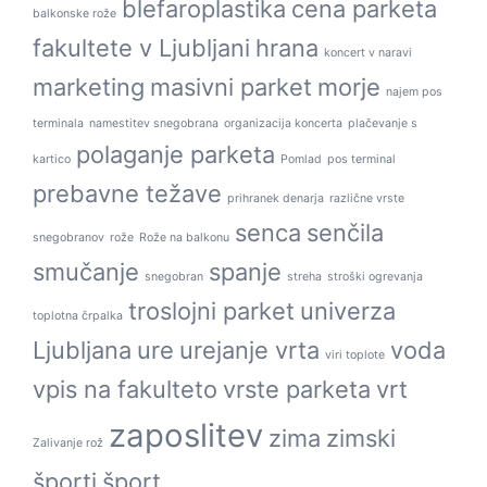
blefaroplastika
cena parketa
balkonske rože
fakultete v Ljubljani
hrana
koncert v naravi
marketing
masivni parket
morje
najem pos
terminala
namestitev snegobrana
organizacija koncerta
plačevanje s
polaganje parketa
kartico
Pomlad
pos terminal
prebavne težave
prihranek denarja
različne vrste
senca
senčila
snegobranov
rože
Rože na balkonu
smučanje
spanje
snegobran
streha
stroški ogrevanja
troslojni parket
univerza
toplotna črpalka
Ljubljana
ure
urejanje vrta
voda
viri toplote
vpis na fakulteto
vrste parketa
vrt
zaposlitev
zima
zimski
Zalivanje rož
športi
šport