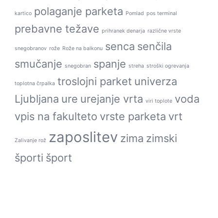
polaganje parketa
kartico
Pomlad
pos terminal
prebavne težave
prihranek denarja
različne vrste
senca
senčila
snegobranov
rože
Rože na balkonu
smučanje
spanje
snegobran
streha
stroški ogrevanja
troslojni parket
univerza
toplotna črpalka
Ljubljana
ure
urejanje vrta
voda
viri toplote
vpis na fakulteto
vrste parketa
vrt
zaposlitev
zima
zimski
Zalivanje rož
športi
šport