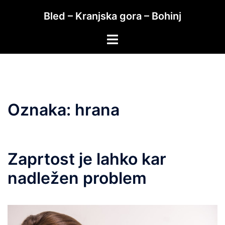
Skip
Bled – Kranjska gora – Bohinj
to
content
Toggle
menu
Oznaka:
hrana
Zaprtost je lahko kar
nadležen problem