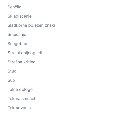
Senčila
Skladiščenje
Sladkorna bolezen znaki
Smučanje
Snegobran
Strelni daljnogledi
Strešna kritina
Študij
Sup
Talne obloge
Tek na smučeh
Tekmovanja