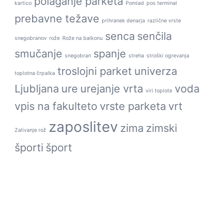
polaganje parketa
kartico
Pomlad
pos terminal
prebavne težave
prihranek denarja
različne vrste
senca
senčila
snegobranov
rože
Rože na balkonu
smučanje
spanje
snegobran
streha
stroški ogrevanja
troslojni parket
univerza
toplotna črpalka
Ljubljana
ure
urejanje vrta
voda
viri toplote
vpis na fakulteto
vrste parketa
vrt
zaposlitev
zima
zimski
Zalivanje rož
športi
šport