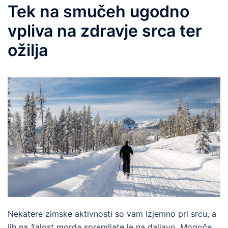
Tek na smučeh ugodno
vpliva na zdravje srca ter
ožilja
Nekatere zimske aktivnosti so vam izjemno pri srcu, a
jih na žalost morda spremljate le na daljavo. Mogoče