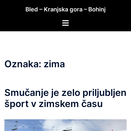
Skip
Bled – Kranjska gora – Bohinj
to
content
Toggle
menu
Oznaka:
zima
Smučanje je zelo priljubljen
šport v zimskem času