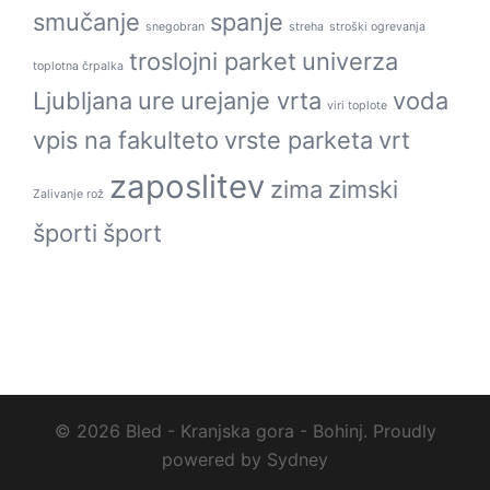
smučanje
spanje
snegobran
streha
stroški ogrevanja
troslojni parket
univerza
toplotna črpalka
Ljubljana
ure
urejanje vrta
voda
viri toplote
vpis na fakulteto
vrste parketa
vrt
zaposlitev
zima
zimski
Zalivanje rož
športi
šport
© 2026 Bled - Kranjska gora - Bohinj. Proudly
powered by
Sydney