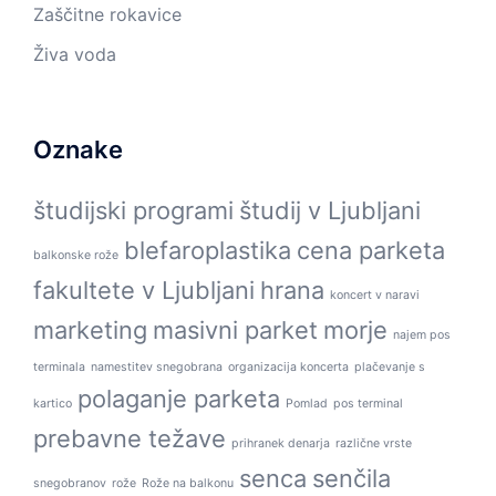
Zaščitne rokavice
Živa voda
Oznake
študijski programi
študij v Ljubljani
blefaroplastika
cena parketa
balkonske rože
fakultete v Ljubljani
hrana
koncert v naravi
marketing
masivni parket
morje
najem pos
terminala
namestitev snegobrana
organizacija koncerta
plačevanje s
polaganje parketa
kartico
Pomlad
pos terminal
prebavne težave
prihranek denarja
različne vrste
senca
senčila
snegobranov
rože
Rože na balkonu