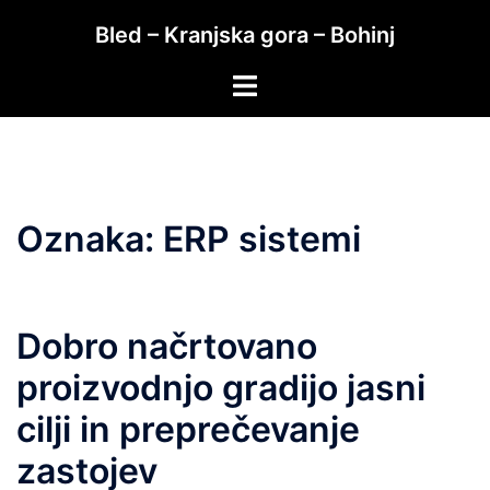
Skip
Bled – Kranjska gora – Bohinj
to
content
Toggle
menu
Oznaka:
ERP sistemi
Dobro načrtovano
proizvodnjo gradijo jasni
cilji in preprečevanje
zastojev