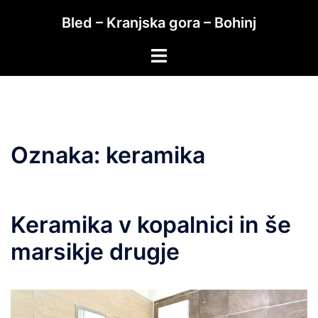
Skip
Bled – Kranjska gora – Bohinj
to
content
Toggle
menu
Oznaka:
keramika
Keramika v kopalnici in še
marsikje drugje