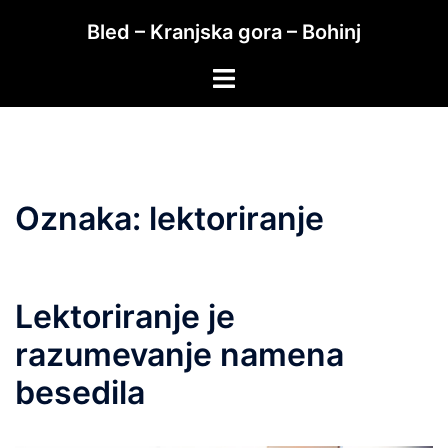
Skip
Bled – Kranjska gora – Bohinj
to
content
Toggle
menu
Oznaka:
lektoriranje
Lektoriranje je
razumevanje namena
besedila