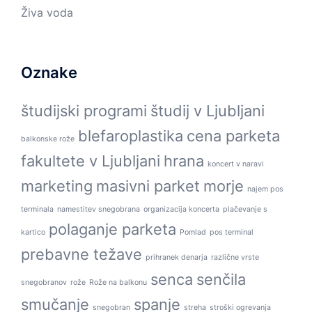
Živa voda
Oznake
študijski programi
študij v Ljubljani
blefaroplastika
cena parketa
balkonske rože
fakultete v Ljubljani
hrana
koncert v naravi
marketing
masivni parket
morje
najem pos
terminala
namestitev snegobrana
organizacija koncerta
plačevanje s
polaganje parketa
kartico
Pomlad
pos terminal
prebavne težave
prihranek denarja
različne vrste
senca
senčila
snegobranov
rože
Rože na balkonu
smučanje
spanje
snegobran
streha
stroški ogrevanja