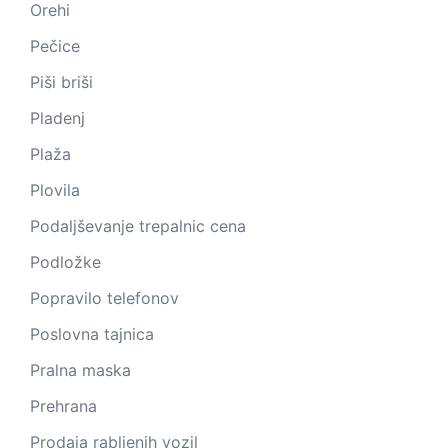
Orehi
Pečice
Piši briši
Pladenj
Plaža
Plovila
Podaljševanje trepalnic cena
Podložke
Popravilo telefonov
Poslovna tajnica
Pralna maska
Prehrana
Prodaja rabljenih vozil