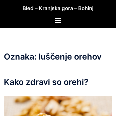
Skip
Bled – Kranjska gora – Bohinj
to
content
Toggle
menu
Oznaka:
luščenje orehov
Kako zdravi so orehi?