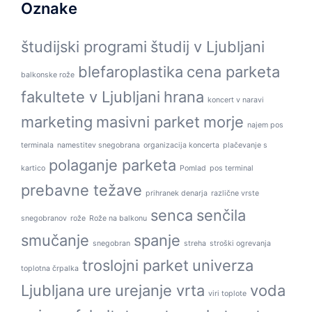
Oznake
študijski programi
študij v Ljubljani
blefaroplastika
cena parketa
balkonske rože
fakultete v Ljubljani
hrana
koncert v naravi
marketing
masivni parket
morje
najem pos
terminala
namestitev snegobrana
organizacija koncerta
plačevanje s
polaganje parketa
kartico
Pomlad
pos terminal
prebavne težave
prihranek denarja
različne vrste
senca
senčila
snegobranov
rože
Rože na balkonu
smučanje
spanje
snegobran
streha
stroški ogrevanja
troslojni parket
univerza
toplotna črpalka
Ljubljana
ure
urejanje vrta
voda
viri toplote