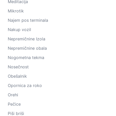
Meditacija
Mikrotik
Najem pos terminala
Nakup vozil
Nepremičnine Izola
Nepremičnine obala
Nogometna tekma
Nosečnost
Obešalnik
Opornica za roko
Orehi
Pečice
Piši briši