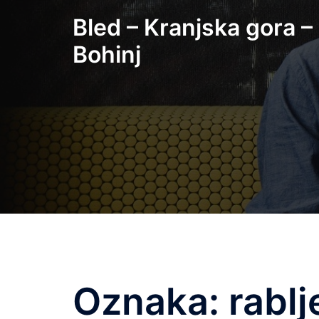
Skip
Bled – Kranjska gora –
to
content
Bohinj
Oznaka:
rablj