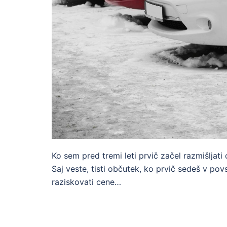
Ko sem pred tremi leti prvič začel razmišljat
Saj veste, tisti občutek, ko prvič sedeš v pov
raziskovati cene…