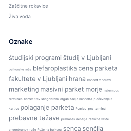
Zaščitne rokavice
Živa voda
Oznake
študijski programi
študij v Ljubljani
blefaroplastika
cena parketa
balkonske rože
fakultete v Ljubljani
hrana
koncert v naravi
marketing
masivni parket
morje
najem pos
terminala
namestitev snegobrana
organizacija koncerta
plačevanje s
polaganje parketa
kartico
Pomlad
pos terminal
prebavne težave
prihranek denarja
različne vrste
senca
senčila
snegobranov
rože
Rože na balkonu