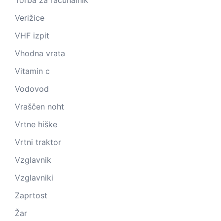
Torba za računalnik
Verižice
VHF izpit
Vhodna vrata
Vitamin c
Vodovod
Vraščen noht
Vrtne hiške
Vrtni traktor
Vzglavnik
Vzglavniki
Zaprtost
Žar