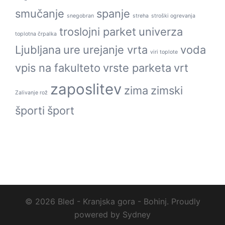
smučanje
spanje
snegobran
streha
stroški ogrevanja
troslojni parket
univerza
toplotna črpalka
Ljubljana
ure
urejanje vrta
voda
viri toplote
vpis na fakulteto
vrste parketa
vrt
zaposlitev
zima
zimski
Zalivanje rož
športi
šport
© 2026 Bled - Kranjska gora - Bohinj. Proudly
powered by
Sydney