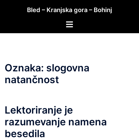
Skip
Bled – Kranjska gora – Bohinj
to
content
Toggle
menu
Oznaka:
slogovna
natančnost
Lektoriranje je
razumevanje namena
besedila