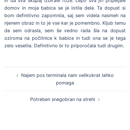
in da sva skupaj izbirale rože. Lepo sva jih pripeljale
domov in moja babica se je lotila dela. Ta dopust si
bom definitivno zapomnila, saj sem videla nasmeh na
njenem obraz in to je vse kar je pomembno. Kljub temu
da sem odrasla, sem še vedno rada šla na dopust
oziroma na počitnice k babice in tudi ona se je tega
zelo veselila. Definitivno bi to priporočala tudi drugim.
Post
Najem pos terminala nam velikokrat lahko
navigation
pomaga
Potreben snegobran na strehi