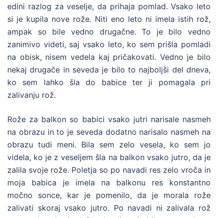
edini razlog za veselje, da prihaja pomlad. Vsako leto
si je kupila nove rože. Niti eno leto ni imela istih rož,
ampak so bile vedno drugačne. To je bilo vedno
zanimivo videti, saj vsako leto, ko sem prišla pomladi
na obisk, nisem vedela kaj pričakovati. Vedno je bilo
nekaj drugače in seveda je bilo to najboljši del dneva,
ko sem lahko šla do babice ter ji pomagala pri
zalivanju rož.
Rože za balkon so babici vsako jutri narisale nasmeh
na obrazu in to je seveda dodatno narisalo nasmeh na
obrazu tudi meni. Bila sem zelo vesela, ko sem jo
videla, ko je z veseljem šla na balkon vsako jutro, da je
zalila svoje rože. Poletja so po navadi res zelo vroča in
moja babica je imela na balkonu res konstantno
močno sonce, kar je pomenilo, da je morala rože
zalivati skoraj vsako jutro. Po navadi ni zalivala rož