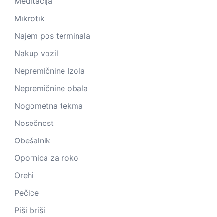
Meditacija
Mikrotik
Najem pos terminala
Nakup vozil
Nepremičnine Izola
Nepremičnine obala
Nogometna tekma
Nosečnost
Obešalnik
Opornica za roko
Orehi
Pečice
Piši briši