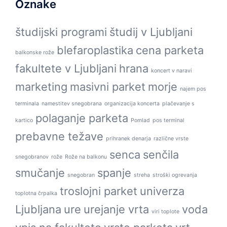
Oznake
študijski programi
študij v Ljubljani
blefaroplastika
cena parketa
balkonske rože
fakultete v Ljubljani
hrana
koncert v naravi
marketing
masivni parket
morje
najem pos
terminala
namestitev snegobrana
organizacija koncerta
plačevanje s
polaganje parketa
kartico
Pomlad
pos terminal
prebavne težave
prihranek denarja
različne vrste
senca
senčila
snegobranov
rože
Rože na balkonu
smučanje
spanje
snegobran
streha
stroški ogrevanja
troslojni parket
univerza
toplotna črpalka
Ljubljana
ure
urejanje vrta
voda
viri toplote