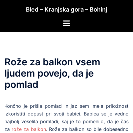
Skip
Bled – Kranjska gora – Bohinj
to
content
Toggle
menu
Rože za balkon vsem
ljudem povejo, da je
pomlad
Končno je prišla pomlad in jaz sem imela priložnost
izkoristiti dopust pri svoji babici. Babica se je vedno
najbolj veselila pomladi, saj je to pomenilo, da je čas
za
rože za balkon
. Rože za balkon so bile dobesedno