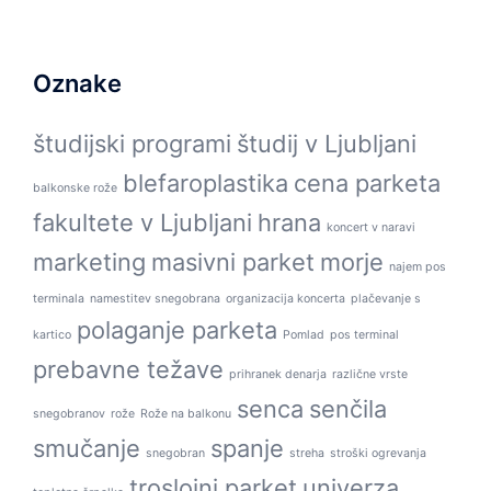
Oznake
študijski programi
študij v Ljubljani
blefaroplastika
cena parketa
balkonske rože
fakultete v Ljubljani
hrana
koncert v naravi
marketing
masivni parket
morje
najem pos
terminala
namestitev snegobrana
organizacija koncerta
plačevanje s
polaganje parketa
kartico
Pomlad
pos terminal
prebavne težave
prihranek denarja
različne vrste
senca
senčila
snegobranov
rože
Rože na balkonu
smučanje
spanje
snegobran
streha
stroški ogrevanja
troslojni parket
univerza