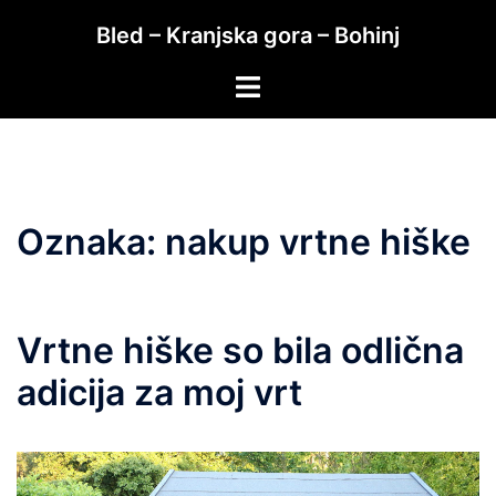
Skip
Bled – Kranjska gora – Bohinj
to
content
Toggle
menu
Oznaka:
nakup vrtne hiške
Vrtne hiške so bila odlična
adicija za moj vrt