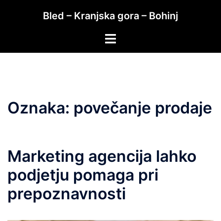
Skip
Bled – Kranjska gora – Bohinj
to
content
Toggle
menu
Oznaka:
povečanje prodaje
Marketing agencija lahko
podjetju pomaga pri
prepoznavnosti