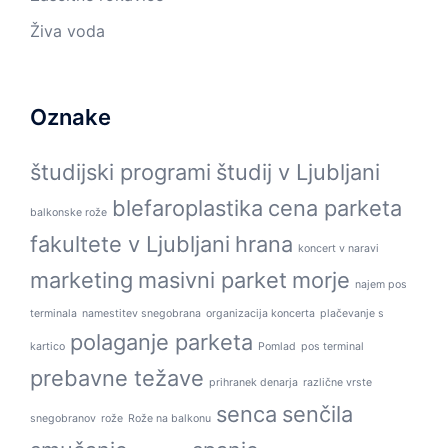
Živa voda
Oznake
študijski programi
študij v Ljubljani
blefaroplastika
cena parketa
balkonske rože
fakultete v Ljubljani
hrana
koncert v naravi
marketing
masivni parket
morje
najem pos
terminala
namestitev snegobrana
organizacija koncerta
plačevanje s
polaganje parketa
kartico
Pomlad
pos terminal
prebavne težave
prihranek denarja
različne vrste
senca
senčila
snegobranov
rože
Rože na balkonu