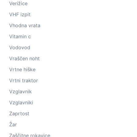
Verižice
VHF izpit
Vhodna vrata
Vitamin c
Vodovod
Vraščen noht
Vrtne hiške
Vrtni traktor
Vzglavnik
Vzglavniki
Zaprtost
Žar
Zaščitne rokavice