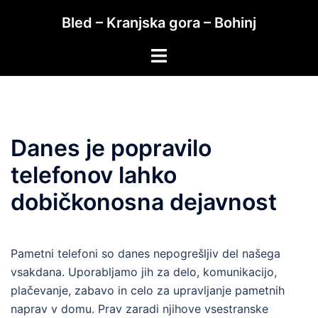
Skip
Bled – Kranjska gora – Bohinj
to
content
Toggle
menu
Danes je popravilo
telefonov lahko
dobičkonosna dejavnost
Pametni telefoni so danes nepogrešljiv del našega
vsakdana. Uporabljamo jih za delo, komunikacijo,
plačevanje, zabavo in celo za upravljanje pametnih
naprav v domu. Prav zaradi njihove vsestranske