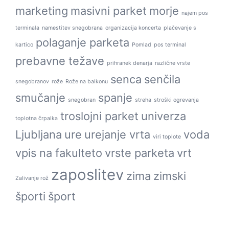
marketing
masivni parket
morje
najem pos
terminala
namestitev snegobrana
organizacija koncerta
plačevanje s
polaganje parketa
kartico
Pomlad
pos terminal
prebavne težave
prihranek denarja
različne vrste
senca
senčila
snegobranov
rože
Rože na balkonu
smučanje
spanje
snegobran
streha
stroški ogrevanja
troslojni parket
univerza
toplotna črpalka
Ljubljana
ure
urejanje vrta
voda
viri toplote
vpis na fakulteto
vrste parketa
vrt
zaposlitev
zima
zimski
Zalivanje rož
športi
šport