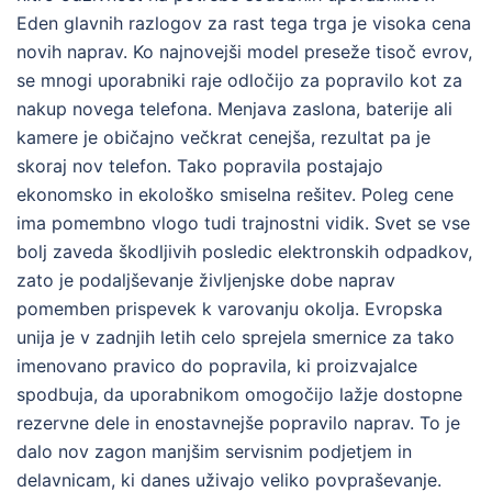
Eden glavnih razlogov za rast tega trga je visoka cena
novih naprav. Ko najnovejši model preseže tisoč evrov,
se mnogi uporabniki raje odločijo za popravilo kot za
nakup novega telefona. Menjava zaslona, baterije ali
kamere je običajno večkrat cenejša, rezultat pa je
skoraj nov telefon. Tako popravila postajajo
ekonomsko in ekološko smiselna rešitev. Poleg cene
ima pomembno vlogo tudi trajnostni vidik. Svet se vse
bolj zaveda škodljivih posledic elektronskih odpadkov,
zato je podaljševanje življenjske dobe naprav
pomemben prispevek k varovanju okolja. Evropska
unija je v zadnjih letih celo sprejela smernice za tako
imenovano pravico do popravila, ki proizvajalce
spodbuja, da uporabnikom omogočijo lažje dostopne
rezervne dele in enostavnejše popravilo naprav. To je
dalo nov zagon manjšim servisnim podjetjem in
delavnicam, ki danes uživajo veliko povpraševanje.