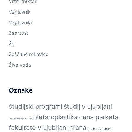
Vrtni traktor
Vzglavnik
Vzglavniki
Zaprtost
Žar
Zaščitne rokavice
Živa voda
Oznake
študijski programi
študij v Ljubljani
blefaroplastika
cena parketa
balkonske rože
fakultete v Ljubljani
hrana
koncert v naravi