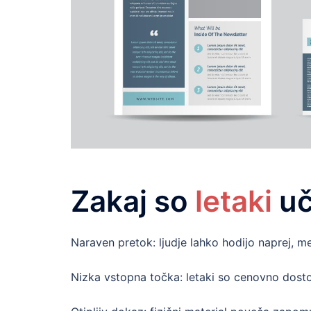
Zakaj so
letaki
uč
Naraven pretok: ljudje lahko hodijo naprej, m
Nizka vstopna točka: letaki so cenovno dostopn