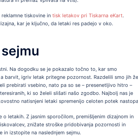
atura in premaz vplivata na vtis).
a reklamne tiskovine in
tisk letakov pri Tiskarna eKart
.
zajna, kar je ključno, da letaki res padejo v oko.
 sejmu
vestni. Na dogodku se je pokazalo točno to, kar smo
 a barvit, igriv letak pritegne pozornost. Razdelili smo jih ž
li prebirati vsebino, nato pa so se – presenetljivo hitro –
nteresiranih, ki so želeli slišati našo zgodbo. Najbolj nas je
kovostno natisnjeni letaki spremenijo celoten potek nastopa
te o letakih. Z jasnim sporočilom, premišljenim dizajnom in
skovalcev, znižate stroške pridobivanja pozornosti in
ke in izstopite na naslednjem sejmu.