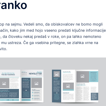
ranko
top na sejmu. Vedeli smo, da obiskovalcev ne bomo mogli
način, kako jim med hojo vseeno predati ključne informacije
o, da človeku nekaj predaš v roke, on pa lahko nemoteno
ki mu ustreza. Če ga vsebina pritegne, se zlahka vrne na
vito.