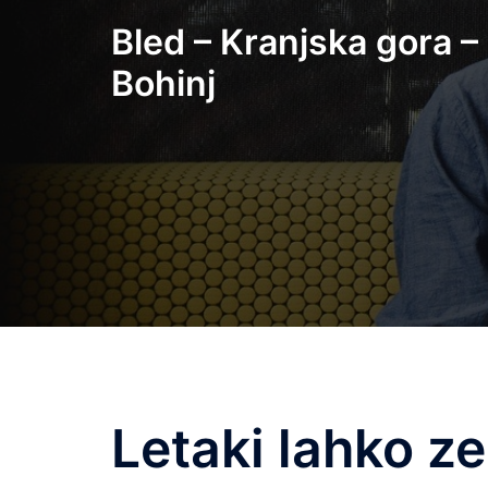
Skip
Bled – Kranjska gora –
to
content
Bohinj
Letaki lahko ze