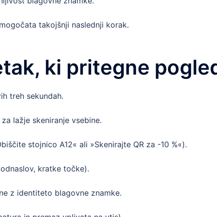
mnljivost blagovne znamke.
omogočata takojšnji naslednji korak.
etak, ki pritegne pogle
vih treh sekundah.
za lažje skeniranje vsebine.
biščite stojnico A12« ali »Skenirajte QR za -10 %«).
 podnaslov, kratke točke).
nane z identiteto blagovne znamke.