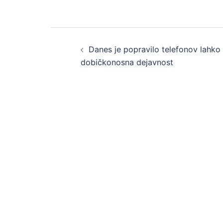
Post
Danes je popravilo telefonov lahko
navigation
dobičkonosna dejavnost