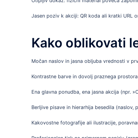
Otipljiv dokaz: fizični material poveča zapo
Jasen poziv k akciji: QR koda ali kratki URL 
Kako oblikovati l
Močan naslov in jasna obljuba vrednosti v pr
Kontrastne barve in dovolj praznega prostora 
Ena glavna ponudba, ena jasna akcija (npr. »O
Berljive pisave in hierarhija besedila (naslov,
Kakovostne fotografije ali ilustracije, porav