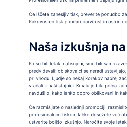
Profesionalen tisk na primernem papirju (gram
Če iščete zanesljiv tisk, preverite ponudbo z
Kakovosten tisk poudari barvitost in ostrino di
Naša izkušnja na
Ko so bili letaki natisnjeni, smo bili samoza
predvidevali: obiskovalci se neradi ustavljajo,
pri vhodu. Ljudje so nekaj korakov naprej zače
vračali k naši stojnici. Kmalu je bila polna zai
navdušilo, kako lahko dobro oblikovani in ka
Če razmišljate o naslednji promociji, razmisli
profesionalnim tiskom lahko dosežete več obi
ustvarite boljšo izkušnjo. Naročite svoje leta