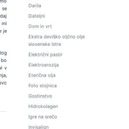
omo
Darila
o se
odaj
Dateljni
, mi
Dom in vrt
 je
Ekstra deviško oljčno olje
slovenske Istre
alog
Električni pastir
 bo
Elektroerozija
al v
ja,
Eterična olja
pvc
Foto stojnica
Gostinstvo
Hidrokolagen
Igre na srečo
Invisalign