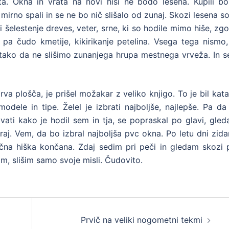
ta. Okna in vrata na novi hiši ne bodo lesena. Kupili b
irno spali in se ne bo nič slišalo od zunaj. Skozi lesena s
či šelestenje dreves, veter, srne, ki so hodile mimo hiše, zg
in pa čudo kmetije, kikirikanje petelina. Vsega tega nismo
tako da ne slišimo zunanjega hrupa mestnega vrveža. In se
prva plošča, je prišel možakar z veliko knjigo. To je bil kat
dele in tipe. Želel je izbrati najboljše, najlepše. Pa da
ati kako je hodil sem in tja, se popraskal po glavi, gled
. Vem, da bo izbral najboljša pvc okna. Po letu dni zidan
jična hiška končana. Zdaj sedim pri peči in gledam skozi 
im, slišim samo svoje misli. Čudovito.
Prvič na veliki nogometni tekmi