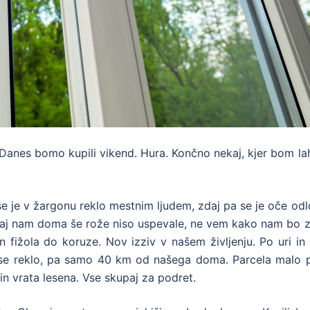
. Danes bomo kupili vikend. Hura. Končno nekaj, kjer bom l
 se je v žargonu reklo mestnim ljudem, zdaj pa se je oče odl
saj nam doma še rože niso uspevale, ne vem kako nam bo z
n fižola do koruze. Nov izziv v našem življenju. Po uri in
bi se reklo, pa samo 40 km od našega doma. Parcela malo 
 in vrata lesena. Vse skupaj za podret.