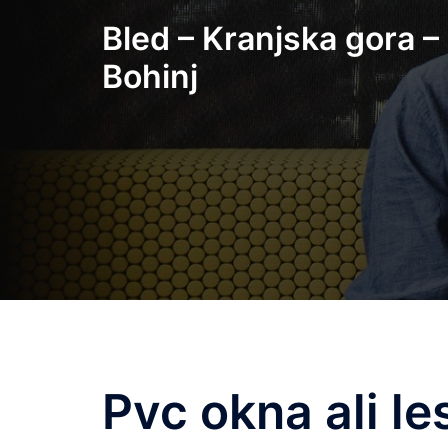
Skip
Bled – Kranjska gora –
to
content
Bohinj
Pvc okna ali le