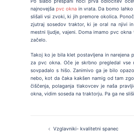
Po slabo prespani noči prva odločitev oče
najnovejša
pvc okna
in vrata. Da bomo lahko m
slišali vsi zvoki, ki jih premore okolica. Pono
zjutraj sosedov traktor, ki je oral na njivi 
mestni ljudje, vajeni. Doma imamo pvc okna 
začelo.
Takoj ko je bila klet postavljena in narejena 
za pvc okna. Oče je skrbno pregledal vse mo
sovpadalo s hišo. Zanimivo ga je bilo opazov
nebo, kot da čaka kakšen namig od tam zgoraj
čiščenja, polaganja tlakovcev je naša pravl
okna, vidim soseda na traktorju. Pa ga ne sliš
Post
Vzglavniki- kvalitetni spanec