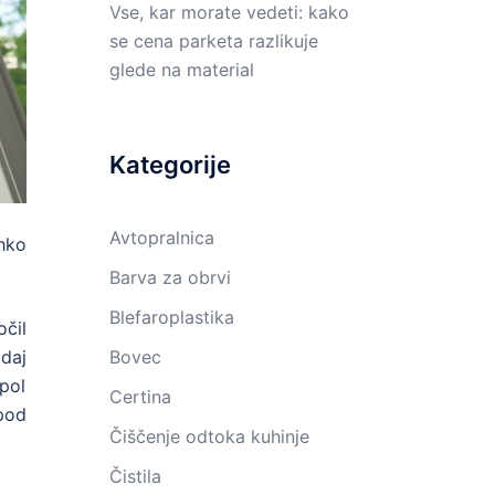
Vse, kar morate vedeti: kako
se cena parketa razlikuje
glede na material
Kategorije
Avtopralnica
ahko
Barva za obrvi
Blefaroplastika
očil
daj
Bovec
 pol
Certina
pod
Čiščenje odtoka kuhinje
Čistila